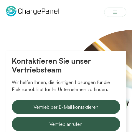
Zum
Inhalt
Menü
springen
Kontaktieren Sie unser
Vertriebsteam
Wir helfen Ihnen, die richtigen Lösungen für die
Elektromobilität für Ihr Unternehmen zu finden.
Vertrieb per E-Mail kontaktieren
Vertrieb anrufen